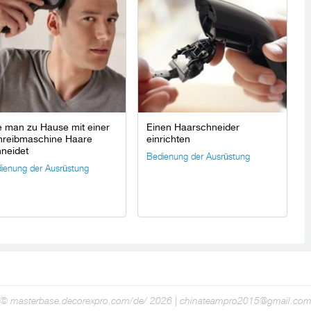
 man zu Hause mit einer
Einen Haarschneider
hreibmaschine Haare
einrichten
neidet
Bedienung der Ausrüstung
ienung der Ausrüstung
© masterbase.decorexpro.com/de/ 2026 | chinateampro2015@gmail.co