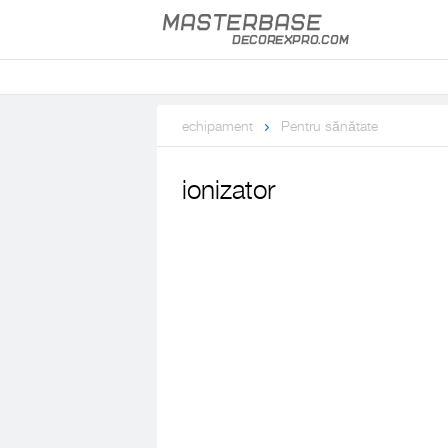
echipament
Pentru sănătate
ionizator