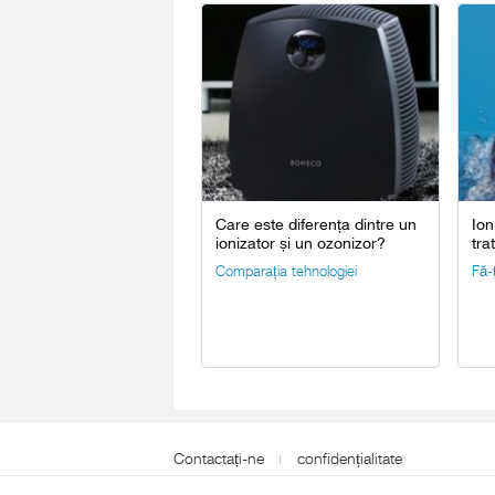
Care este diferența dintre un
Ion
ionizator și un ozonizor?
tra
Comparația tehnologiei
Fă-ț
Contactați-ne
confidențialitate