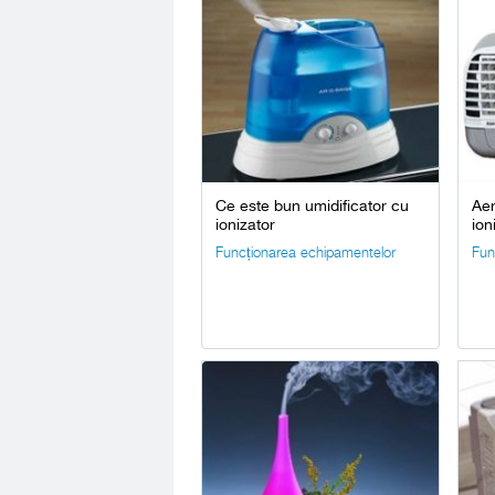
Ce este bun umidificator cu
Aer
ionizator
ion
Funcționarea echipamentelor
Fun