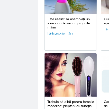
Este realist să asamblați un
Cum
ionizator de aer cu propriile
ap
mâini
Fă-ț
Fă-ți propriile mâini
Trebuie să aibă pentru femeile
Car
moderne: piepteni cu funcția
de