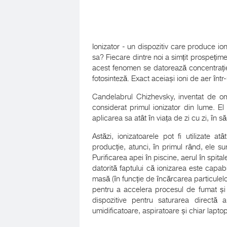
Ionizator - un dispozitiv care produce ion
sa? Fiecare dintre noi a simțit prospețim
acest fenomen se datorează concentrației
fotosinteză. Exact aceiași ioni de aer într
Candelabrul Chizhevsky, inventat de omu
considerat primul ionizator din lume. El
aplicarea sa atât în ​​viața de zi cu zi, în
Astăzi, ionizatoarele pot fi utilizate a
producție, atunci, în primul rând, ele sun
Purificarea apei în piscine, aerul în spita
datorită faptului că ionizarea este capa
masă (în funcție de încărcarea particulel
pentru a accelera procesul de fumat și 
dispozitive pentru saturarea directă 
umidificatoare, aspiratoare și chiar laptop