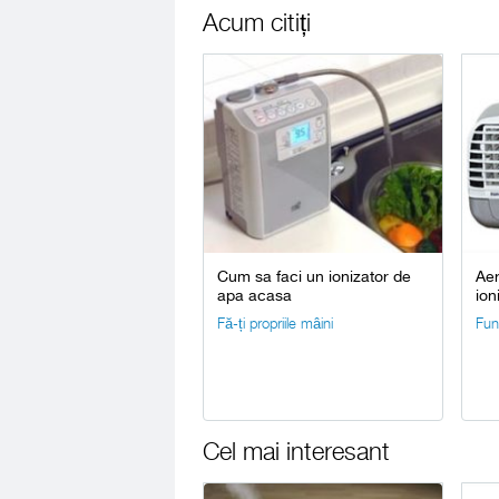
Acum citiți
Cum sa faci un ionizator de
Aer
apa acasa
ion
Fă-ți propriile mâini
Fun
Cel mai interesant