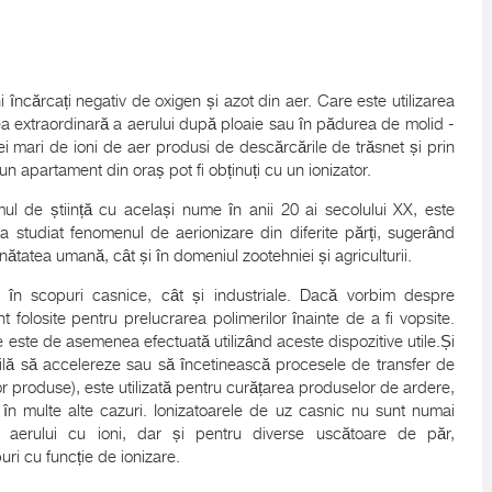
i încărcați negativ de oxigen și azot din aer. Care este utilizarea
ea extraordinară a aerului după ploaie sau în pădurea de molid -
 mari de ioni de aer produsi de descărcările de trăsnet și prin
-un apartament din oraș pot fi obținuți cu un ionizator.
l de știință cu același nume în anii 20 ai secolului XX, este
 a studiat fenomenul de aerionizare din diferite părți, sugerând
 sănătatea umană, cât și în domeniul zootehniei și agriculturii.
tât în ​​scopuri casnice, cât și industriale. Dacă vorbim despre
t folosite pentru prelucrarea polimerilor înainte de a fi vopsite.
le este de asemenea efectuată utilizând aceste dispozitive utile.Și
bilă să accelereze sau să încetinească procesele de transfer de
or produse), este utilizată pentru curățarea produselor de ardere,
în multe alte cazuri. Ionizatoarele de uz casnic nu sunt numai
a aerului cu ioni, dar și pentru diverse uscătoare de păr,
uri cu funcție de ionizare.