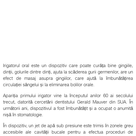
Irigatorul oral este un dispozitiv care poate curăța bine gingiile,
dinții, golurile dintre dinți, ajuta la scăderea gurii germenilor, are un
efect de masaj asupra gingiilor, care ajută la îmbunătățirea
circulației sângelui și la eliminarea bolilor orale.
Apariția primului irigator vine la începutul anilor 60 ai secolului
trecut, datorită cercetării dentistului Gerald Mauver din SUA. În
următorii ani, dispozitivul a fost îmbunătățit și a ocupat o anumită
nișă în stomatologie.
În dispozitiv, un jet de apă sub presiune este trimis în zonele greu
accesibile ale cavității bucale pentru a efectua proceduri de