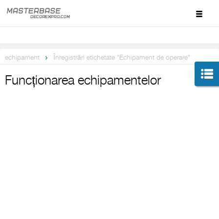
echipament
Înregistrări etichetate "Echipament de operare"
Funcționarea echipamentelor