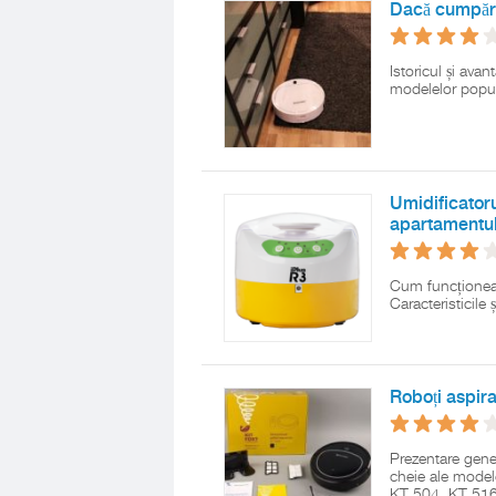
Dacă cumpăra
Istoricul și ava
modelelor popul
Umidificatoru
apartamentul
Cum funcționeaz
Caracteristicile 
Roboți aspira
Prezentare genera
cheie ale mode
KT 504, KT 516