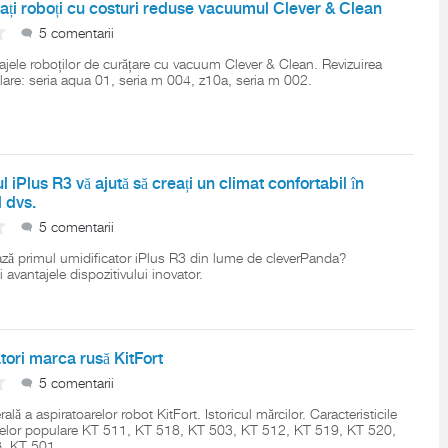
ți roboți cu costuri reduse vacuumul Clever & Clean
5 comentarii
ntajele roboților de curățare cu vacuum Clever & Clean. Revizuirea
are: seria aqua 01, seria m 004, z10a, seria m 002.
l iPlus R3 vă ajută să creați un climat confortabil în
 dvs.
5 comentarii
ă primul umidificator iPlus R3 din lume de cleverPanda?
și avantajele dispozitivului inovator.
tori marca rusă KitFort
5 comentarii
lă a aspiratoarelor robot KitFort. Istoricul mărcilor. Caracteristicile
lelor populare KT 511, KT 518, KT 503, KT 512, KT 519, KT 520,
, KT 501.