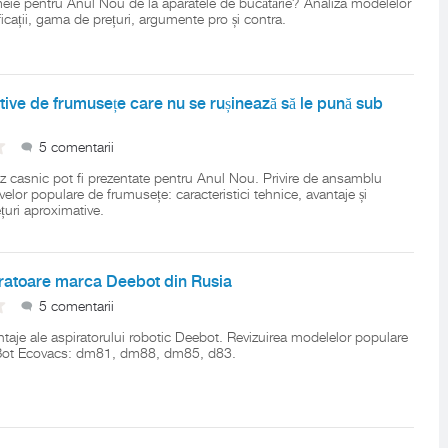
eie pentru Anul Nou de la aparatele de bucătărie? Analiza modelelor
icații, gama de prețuri, argumente pro și contra.
tive de frumusețe care nu se rușinează să le pună sub
5 comentarii
z casnic pot fi prezentate pentru Anul Nou. Privire de ansamblu
velor populare de frumusețe: caracteristici tehnice, avantaje și
țuri aproximative.
iratoare marca Deebot din Rusia
5 comentarii
ntaje ale aspiratorului robotic Deebot. Revizuirea modelelor populare
Bot Ecovacs: dm81, dm88, dm85, d83.