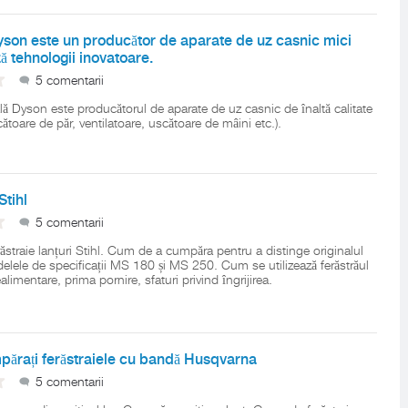
on este un producător de aparate de uz casnic mici
ză tehnologii inovatoare.
5 comentarii
ă Dyson este producătorul de aparate de uz casnic de înaltă calitate
cătoare de păr, ventilatoare, uscătoare de mâini etc.).
Stihl
5 comentarii
răstraie lanțuri Stihl. Cum de a cumpăra pentru a distinge originalul
elele de specificații MS 180 și MS 250. Cum se utilizează ferăstrăul
 realimentare, prima pornire, sfaturi privind îngrijirea.
părați ferăstraiele cu bandă Husqvarna
5 comentarii