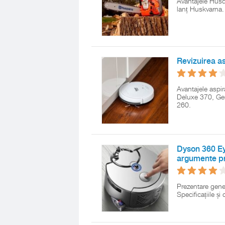
Avantajele Husqv
lanț Huskvarna.
Revizuirea a
Avantajele aspi
Deluxe 370, Gen
260.
Dyson 360 Eye
argumente pr
Prezentare gene
Specificațiile și