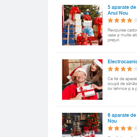
5 aparate de 
Anul Nou
Revizuirea cadou
vase și multe al
prețuri.
Electrocasni
Ce fel de apara
ocupă de sănătat
lor tehnice și a 
6 aparate de 
Nou