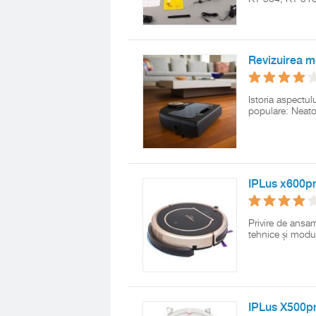
Revizuirea m
Istoria aspectul
populare: Neat
IPLus x600pr
Privire de ansam
tehnice și modur
IPLus X500pro