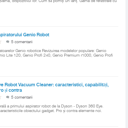
arna, dispozitivul lor. Cum să porniți un lanț. Gama de ferăstraie cu
spiratorului Genio Robot
5 comentarii
ratoarelor Genio robotice Revizuirea modelelor populare: Genio
io Lite 120, Genio Profi 240, Genio Premium r1000, Genio Profi
 Robot Vacuum Cleaner: caracteristici, capabilități,
o și contra
5 comentarii
rală a primului aspirator robot de la Dyson - Dyson 360 Eye.
 caracteristicile obiectului gadget. Pro și contra elemente noi.