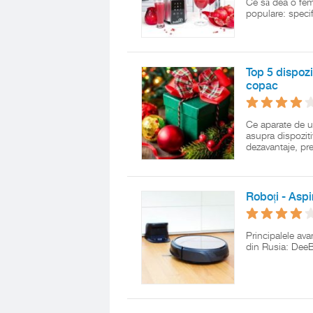
Ce să dea o fem
populare: specif
Top 5 dispozi
copac
Ce aparate de u
asupra dispoziti
dezavantaje, pre
Roboți - Asp
Principalele ava
din Rusia: Dee