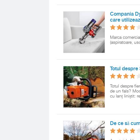
Compania Dys
care utilizea
Marca comercial
(aspiratoare, us
Totul despre 
Totul despre fie
de un fals? Mod
cu lanț liniștit:
De ce să cum