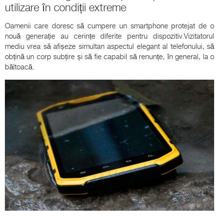
utilizare în condiții extreme
Oamenii care doresc să cumpere un smartphone protejat de o
nouă generație au cerințe diferite pentru dispozitiv.Vizitatorul
mediu vrea să afișeze simultan aspectul elegant al telefonului, să
obțină un corp subțire și să fie capabil să renunțe, în general, la o
băltoacă.