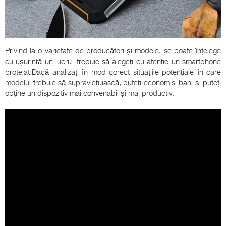
Privind la o varietate de producători și modele, se poate înțelege
cu ușurință un lucru: trebuie să alegeți cu atenție un smartphone
protejat.Dacă analizați în mod corect situațiile potențiale în care
modelul trebuie să supraviețuiască, puteți economisi bani și puteți
obține un dispozitiv mai convenabil și mai productiv.