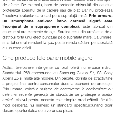
de efecte. De exemplu, bara de protecție obișnuită din cauciuc
protejează aparatul de la cădere sau de plat. Dar nu protejează
împotriva loviturilor care cad pe o suprafață mică.
Prin urmare,
un smartphone anti-șoc într-o carcasă sigură este
înconjurat de o suprapunere complexă.
Este fabricat din
cauciuc și are elemente de oțel. Sarcina celui din urmă este de a
distribui forța unui efect punctual pe o suprafață mare. Ca urmare,
smartphone-ul rezistent la șoc poate rezista căderii pe suprafață
cu un teren dificil.
Cine produce telefoane mobile sigure
Astăzi, telefoanele inteligente cu praf oferă numeroase mărci.
Standardul IP68 corespunde cu Samsung Galaxy S7, S8, Sony
Xperia Z5 și multe alte modele. Din păcate, dorința de atractivitate
a prețului final pentru consumator duce la economii de protecție.
Prin urmare, există o mulțime de controverse
în conformitate cu
cele mai recente generații de standarde de protecție a apelor
amiral
. Motivul pentru aceasta este simplu: producătorii tăcut în
mod deliberat, nu numesc un standard specific,spunând doar
despre oportunitatea de a vorbi sub ploaie.