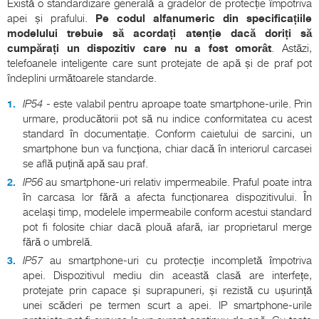
Există o standardizare generală a gradelor de protecție împotriva
apei și prafului.
Pe codul alfanumeric din specificațiile
modelului trebuie să acordați atenție dacă doriți să
cumpărați un dispozitiv care nu a fost omorât
. Astăzi,
telefoanele inteligente care sunt protejate de apă și de praf pot
îndeplini următoarele standarde.
IP54
- este valabil pentru aproape toate smartphone-urile. Prin
urmare, producătorii pot să nu indice conformitatea cu acest
standard în documentație. Conform caietului de sarcini, un
smartphone bun va funcționa, chiar dacă în interiorul carcasei
se află puțină apă sau praf.
IP56
au smartphone-uri relativ impermeabile. Praful poate intra
în carcasa lor fără a afecta funcționarea dispozitivului. În
același timp, modelele impermeabile conform acestui standard
pot fi folosite chiar dacă plouă afară, iar proprietarul merge
fără o umbrelă.
IP57
au smartphone-uri cu protecție incompletă împotriva
apei. Dispozitivul mediu din această clasă are interfețe,
protejate prin capace și suprapuneri, și rezistă cu ușurință
unei scăderi pe termen scurt a apei. IP smartphone-urile