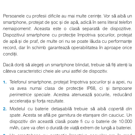
Persoanele cu profesii dificile au mai multe cerințe. Vor să aibă un
smartphone, protejat de șoc și de apă, adică în sens literal
telefon
nemaipomenit
. Aceasta este o clasă separată de dispozitive.
Dispozitivul smartphone cu protecție împotriva șocurilor, protejat
de apă și de praf, de multe ori nu se poate lăuda cu performanțe
record, dar în schimb garantează operabilitatea în aproape orice
condiții.
Dacă doriți să alegeți un smartphone blindat, trebuie să fiți atenți la
câteva caracteristici cheie ale unui astfel de dispozitiv.
Telefonul smartphone, protejat împotriva șocurilor și a apei, nu
va avea numai clasa de protecție IP68, ci și
tampoane
perimetrice speciale
. Acestea atenuează șocurile, reducând
accelerația și forța rezultate.
Modelul cu baterie detașabilă trebuie să aibă
copertă din
spate
. Acesta se află pe garnitura de etanșare din cauciuc. Un
dispozitiv din această clasă poate fi cu o baterie de 10.000
mAh, care va oferi o durată de viață extrem de lungă a bateriei.