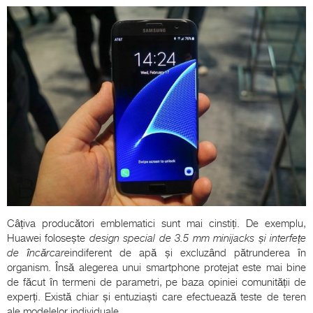
Câțiva producători emblematici sunt mai cinstiți. De exemplu,
Huawei folosește
design special de 3.5 mm minijacks și interfețe
de încărcare
indiferent de apă și excluzând pătrunderea în
organism. Însă alegerea unui smartphone protejat este mai bine
de făcut în termeni de parametri, pe baza opiniei comunității de
experți. Există chiar și entuziaști care efectuează teste de teren
ale modelelor individuale.