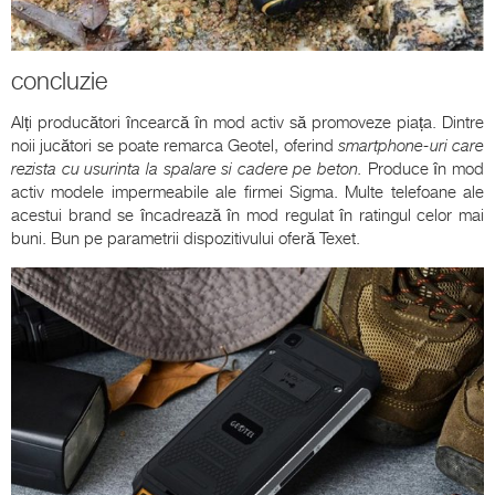
concluzie
Alți producători încearcă în mod activ să promoveze piața. Dintre
noii jucători se poate remarca Geotel, oferind
smartphone-uri care
rezista cu usurinta la spalare si cadere pe beton.
Produce în mod
activ modele impermeabile ale firmei Sigma. Multe telefoane ale
acestui brand se încadrează în mod regulat în ratingul celor mai
buni. Bun pe parametrii dispozitivului oferă Texet.