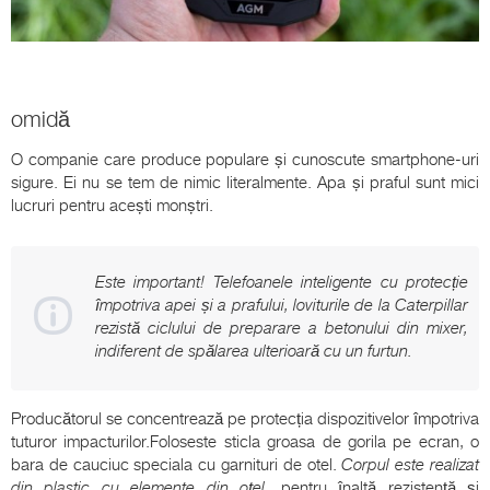
omidă
O companie care produce populare și cunoscute smartphone-uri
sigure. Ei nu se tem de nimic literalmente. Apa și praful sunt mici
lucruri pentru acești monștri.
Este important! Telefoanele inteligente cu protecție
împotriva apei și a prafului, loviturile de la Caterpillar
rezistă ciclului de preparare a betonului din mixer,
indiferent de spălarea ulterioară cu un furtun.
Producătorul se concentrează pe protecția dispozitivelor împotriva
tuturor impacturilor.Foloseste sticla groasa de gorila pe ecran, o
bara de cauciuc speciala cu garnituri de otel.
Corpul este realizat
din plastic cu elemente din oțel.
pentru înaltă rezistență și