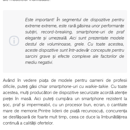
Este important! În segmentul de dispozitive pentru
extreme extreme, este rară găsirea unor performanțe
subțiri, record-breaking, smartphone-uri de praf
elegante și umezeală. Aici sunt prezentate modele
destul de voluminoase, grele. Cu toate acestea,
aceste dispozitive sunt într-adevăr concepute pentru
sarcini grave și efecte complexe ale factorilor de
mediu negativi.
Având în vedere piața de modele pentru oameni de profesii
dificile, puteți găsi chiar
smartphone-uri cu walkie-talkie
. Cu toate
acestea, mulți producători de dispozitive securizate acordă atenție
pieței în masă. Aici puteți cumpăra un smartphone rezistent la
șoc, praf și impermeabil, cu un procesor bun, ecran, o cantitate
mare de memorie.Printre liderii de piață recunoscuți, concurența
se desfășoară de foarte mult timp, ceea ce duce la îmbunătățirea
continuă a calității ofertelor.