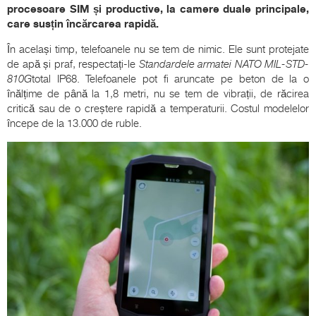
procesoare SIM și productive, la camere duale principale,
care susțin încărcarea rapidă.
În același timp, telefoanele nu se tem de nimic. Ele sunt protejate
de apă și praf, respectați-le
Standardele armatei NATO MIL-STD-
810G
total IP68. Telefoanele pot fi aruncate pe beton de la o
înălțime de până la 1,8 metri, nu se tem de vibrații, de răcirea
critică sau de o creștere rapidă a temperaturii. Costul modelelor
începe de la 13.000 de ruble.