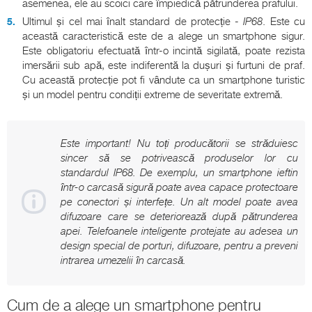
asemenea, ele au scoici care împiedică pătrunderea prafului.
Ultimul și cel mai înalt standard de protecție -
IP68
. Este cu
această caracteristică este de a alege un smartphone sigur.
Este obligatoriu efectuată într-o incintă sigilată, poate rezista
imersării sub apă, este indiferentă la dușuri și furtuni de praf.
Cu această protecție pot fi vândute ca un smartphone turistic
și un model pentru condiții extreme de severitate extremă.
Este important! Nu toți producătorii se străduiesc
sincer să se potrivească produselor lor cu
standardul IP68. De exemplu, un smartphone ieftin
într-o carcasă sigură poate avea capace protectoare
pe conectori și interfețe. Un alt model poate avea
difuzoare care se deteriorează după pătrunderea
apei. Telefoanele inteligente protejate au adesea un
design special de porturi, difuzoare, pentru a preveni
intrarea umezelii în carcasă.
Cum de a alege un smartphone pentru